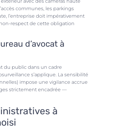
e extérieur avec des caméras haute
 d’accès communes, les parkings
ute, l’entreprise doit impérativement
 non-respect de cette obligation
bureau d’avocat à
ant du public dans un cadre
éosurveillance s’applique. La sensibilité
nnelles) impose une vigilance accrue
ages strictement encadrée —
inistratives à
oisi