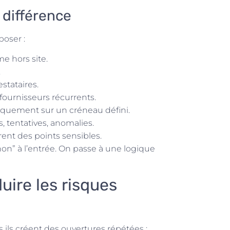
a différence
poser :
e hors site.
.
stataires.
fournisseurs récurrents.
niquement sur un créneau défini.
, tentatives, anomalies.
rent des points sensibles.
non” à l’entrée. On passe à une logique
duire les risques
s ils créent des ouvertures répétées :