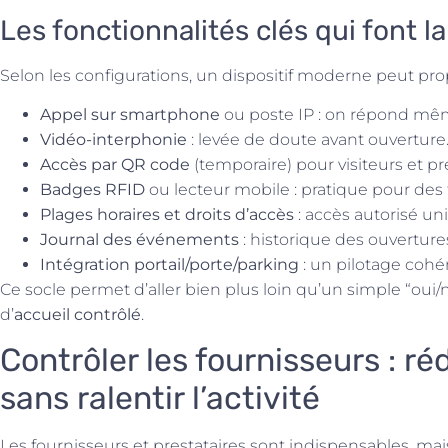
Les fonctionnalités clés qui font l
Selon les configurations, un dispositif moderne peut pro
Appel sur smartphone
ou poste IP : on répond mêm
Vidéo-interphonie
: levée de doute avant ouverture
Accès par QR code
(temporaire) pour visiteurs et pre
Badges RFID
ou lecteur mobile : pratique pour des 
Plages horaires et droits d’accès
: accès autorisé u
Journal des événements
: historique des ouvertures
Intégration portail/porte/parking
: un pilotage cohé
Ce socle permet d’aller bien plus loin qu’un simple “oui/
d’
accueil contrôlé
.
Contrôler les fournisseurs : ré
sans ralentir l’activité
Les fournisseurs et prestataires sont indispensables, mai